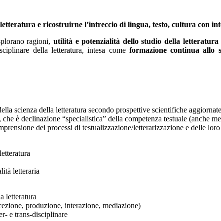
etteratura e ricostruirne l’intreccio di lingua, testo, cultura con int
splorano ragioni,
utilità e potenzialità dello studio della letteratura
isciplinare della letteratura, intesa come
formazione continua allo s
della scienza della letteratura secondo prospettive scientifiche aggiornat
 che è declinazione “specialistica” della competenza testuale (anche me
prensione dei processi di testualizzazione/letterarizzazione e delle loro
letteratura
ità letteraria
a letteratura
ricezione, produzione, interazione, mediazione)
r- e trans-disciplinare