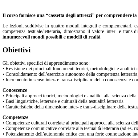
Il corso fornisce una “cassetta degli attrezzi” per comprendere la l
Le lezioni, suddivise in quattro moduli integrati e complementari, e
competenza testuale/letteraria, dimostrano il valore inter- e trans-d
innumerevoli mondi possibili e modelli di realtà
.
Obiettivi
Gli obiettivi specifici di apprendimento sono:
• Revisione dei principali fondamenti teorici, metodologici e analitici 
• Consolidamento dell’esercizio autonomo della competenza letteraria,
• Incremento in senso inter- e trans-disciplinare della conoscenza e com
Conoscenze
• Principali approcci teorici, metodologici e analitici alla scienza della 
• Basi linguistiche, letterarie e culturali della testualità letteraria
• Caratteristiche della dimensione inter- e trans-disciplinare della testual
Competenze
• Competenze culturali correlate ai principali approcci alla scienza dell
• Competenze comunicative correlate alla testualità letteraria (ad es. 
• Potenziamento dell’autonomia critica con una forte connotazione inte